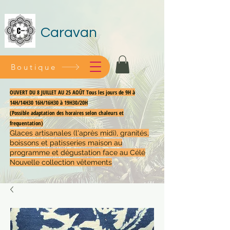
Caravan
Boutique
OUVERT DU 8 JUILLET AU 25 AOÛT Tous les jours de 9H à
14H/14H30 16H/16H30 à 19H30/20H
(Possible adaptation des horaires selon chaleurs et
frequentation)
Glaces artisanales (l'après midi), granités,
boissons et patisseries maison au
programme et dégustation face au Célé
Nouvelle collection vêtements