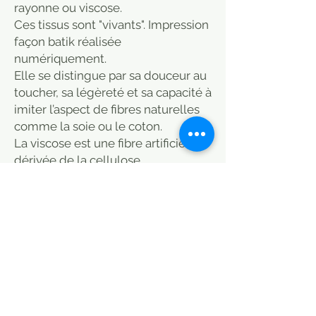
rayonne ou viscose.
Ces tissus sont "vivants". Impression
façon batik réalisée
numériquement.
Elle se distingue par sa douceur au
toucher, sa légèreté et sa capacité à
imiter l’aspect de fibres naturelles
comme la soie ou le coton.
La viscose est une fibre artificielle
dérivée de la cellulose,
principalement extraite du
recyclage de bois. Elle offre une
texture douce et soyeuse, similaire
aux fibres naturelles, tout en étant
plus abordable. Bien que respirante
et confortable
Merci de nous contacter pour vérifier
le métrage disponible.