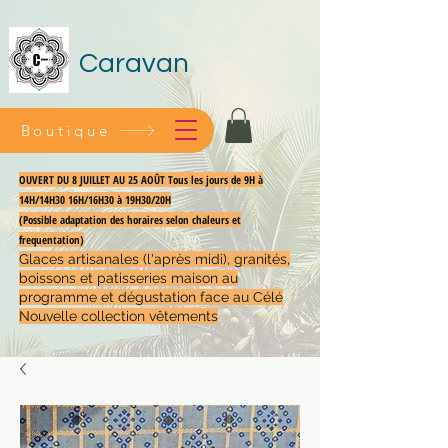
Caravan
Boutique
OUVERT DU 8 JUILLET AU 25 AOÛT Tous les jours de 9H à
14H/14H30 16H/16H30 à 19H30/20H
(Possible adaptation des horaires selon chaleurs et
frequentation)
Glaces artisanales (l'après midi), granités,
boissons et patisseries maison au
programme et dégustation face au Célé
Nouvelle collection vêtements