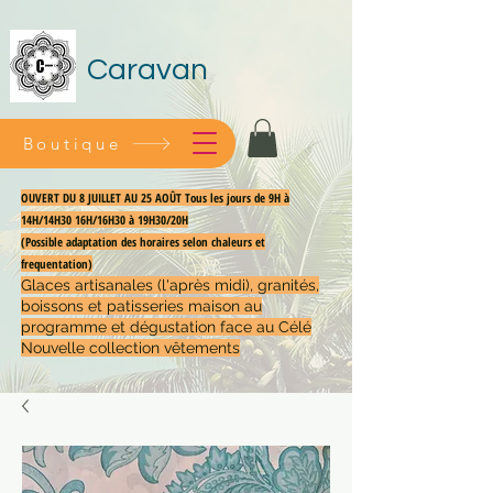
Caravan
Boutique
OUVERT DU 8 JUILLET AU 25 AOÛT Tous les jours de 9H à
14H/14H30 16H/16H30 à 19H30/20H
(Possible adaptation des horaires selon chaleurs et
frequentation)
Glaces artisanales (l'après midi), granités,
boissons et patisseries maison au
programme et dégustation face au Célé
Nouvelle collection vêtements