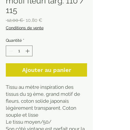
motif fleuri larg. 110 /
115
Prix
Prix
 12,00 € 
10,80 €
original
promotionnel
Conditions de vente
Quantité
*
Ajouter au panier
Tissu au mètre inspiration des
tissus du 19 ème, grand motif de
fleurs, coton solide japonais
légèrement transparent. Coton
souple et lisse
Le tissu moyen/50/
Son côté vintage est parfait pour la