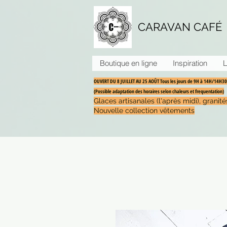
CARAVAN CAFÉ
Boutique en ligne
Inspiration
L
OUVERT DU 8 JUILLET AU 25 AOÛT Tous les jours de 9H à 14H/14H
(Possible adaptation des horaires selon chaleurs et frequentation)
Glaces artisanales (l'après midi), grani
Nouvelle collection vêtements