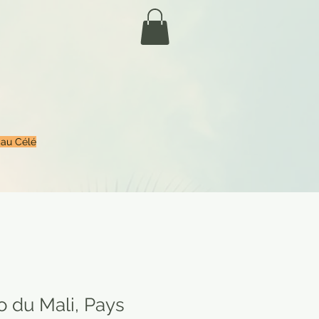
 au Célé
o du Mali, Pays