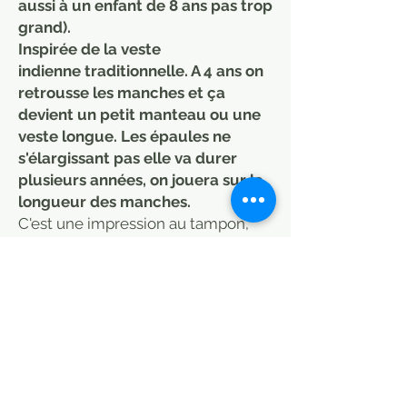
aussi à un enfant de 8 ans pas trop
grand).
Inspirée de la veste
indienne traditionnelle. A 4 ans on
retrousse les manches et ça
devient un petit manteau ou une
veste longue. Les épaules ne
s'élargissant pas elle va durer
plusieurs années, on jouera sur la
longueur des manches.
C'est une impression au tampon,
tissus teintures naturelles, coton
organic. Collection équitable et
écologique.
2 faces pour 2 motifs. Tissu épais.
Peut être portée sous un manteau
en hiver, veste d'extérieur ou
d'intérieur, au printemps et en
automne, pour les soirées d'été