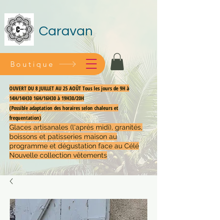
Caravan
Boutique
OUVERT DU 8 JUILLET AU 25 AOÛT Tous les jours de 9H à
14H/14H30 16H/16H30 à 19H30/20H
(Possible adaptation des horaires selon chaleurs et
frequentation)
Glaces artisanales (l'après midi), granités,
boissons et patisseries maison au
programme et dégustation face au Célé
Nouvelle collection vêtements