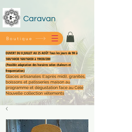
Caravan
Boutique
OUVERT DU 8 JUILLET AU 25 AOÛT Tous les jours de 9H à
14H/14H30 16H/16H30 à 19H30/20H
(Possible adaptation des horaires selon chaleurs et
frequentation)
Glaces artisanales (l'après midi), granités,
boissons et patisseries maison au
programme et dégustation face au Célé
Nouvelle collection vêtements