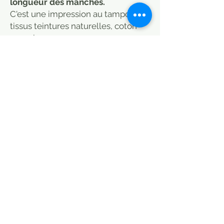
longueur des manches.
C'est une impression au tampon,
tissus teintures naturelles, coton
organic.
Collection équitable et écologique.
2 faces pour 2 motifs. Tissu épais.
Peut être portée sous un manteau
en hiver, veste d'extérieur ou
d'intérieur, au printemps et en
automne, pour les soirées d'été
fraiches.
Inspirée du modèle traditionnel,
une veste aux motifs chatoyants,
elle vous garantira chaleur et
confort en toute saison.
MODE DE LIVRAISON / CHOISIR
PETITS COLIS