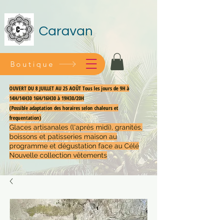
Caravan
Boutique
OUVERT DU 8 JUILLET AU 25 AOÛT Tous les jours de 9H à
14H/14H30 16H/16H30 à 19H30/20H
(Possible adaptation des horaires selon chaleurs et
frequentation)
Glaces artisanales (l'après midi), granités,
boissons et patisseries maison au
programme et dégustation face au Célé
Nouvelle collection vêtements