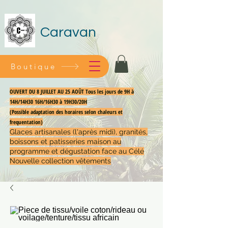
Caravan
Boutique
OUVERT DU 8 JUILLET AU 25 AOÛT Tous les jours de 9H à
14H/14H30 16H/16H30 à 19H30/20H
(Possible adaptation des horaires selon chaleurs et
frequentation)
Glaces artisanales (l'après midi), granités,
boissons et patisseries maison au
programme et dégustation face au Célé
Nouvelle collection vêtements