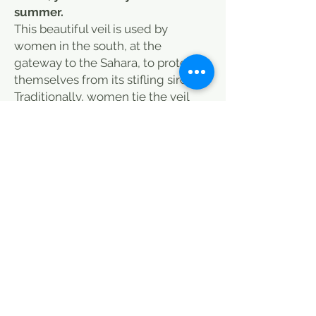
summer.
This beautiful veil is used by
women in the south, at the
gateway to the Sahara, to protect
themselves from its stifling sirocco.
Traditionally, women tie the veil
first over their shoulders like a tunic
and then drape it over their body
and head to keep the wind cool
and the body temperature low.
Today, this fabric is used to make
skirts, light dresses or tunics.
It is also widely used in decoration,
for curtains for example or thrown
carelessly on a sofa.
ENTRETIEN / WASHING