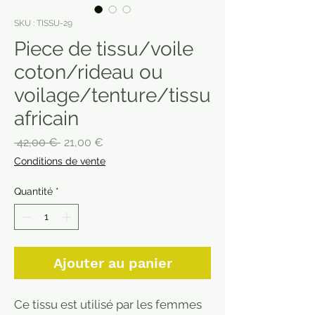
SKU : TISSU-29
Piece de tissu/voile
coton/rideau ou
voilage/tenture/tissu
africain
Prix
Prix
 42,00 € 
21,00 €
original
promotionnel
Conditions de vente
Quantité
*
Ajouter au panier
Ce tissu est utilisé par les femmes