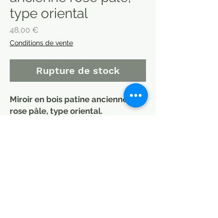
type oriental
Prix
48,00 €
Conditions de vente
Rupture de stock
Miroir en bois patine ancienne
rose pâle, type oriental.
Miroir en bois patine ancienne
d'origine idéal pour une entrée ou
dans une alcove.
Dimensions : 33 x 55 cm
MODE DE LIVRAISON / CHOISIR
PETITS COLIS