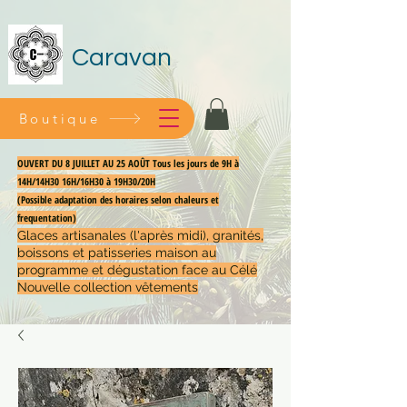
Caravan
Boutique
OUVERT DU 8 JUILLET AU 25 AOÛT Tous les jours de 9H à
14H/14H30 16H/16H30 à 19H30/20H
(Possible adaptation des horaires selon chaleurs et
frequentation)
Glaces artisanales (l'après midi), granités,
boissons et patisseries maison au
programme et dégustation face au Célé
Nouvelle collection vêtements