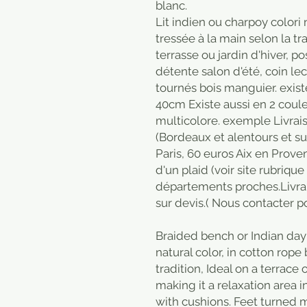
blanc.
Lit indien ou charpoy colori
tressée à la main selon la tr
terrasse ou jardin d'hiver, po
détente salon d'été, coin le
tournés bois manguier. exis
40cm Existe aussi en 2 coule
multicolore. exemple Livrais
(Bordeaux et alentours et su
Paris, 60 euros Aix en Prove
d'un plaid (voir site rubrique
départements proches.Livrai
sur devis.( Nous contacter po
Braided bench or Indian day
natural color, in cotton rop
tradition, Ideal on a terrace 
making it a relaxation area
with cushions. Feet turne