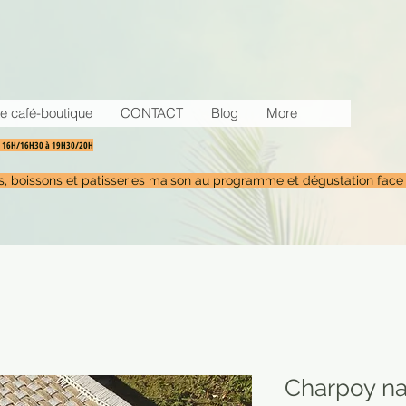
e café-boutique
CONTACT
Blog
More
30 16H/16H30 à 19H30/20H
tés, boissons et patisseries maison au programme et dégustation face
Charpoy nat