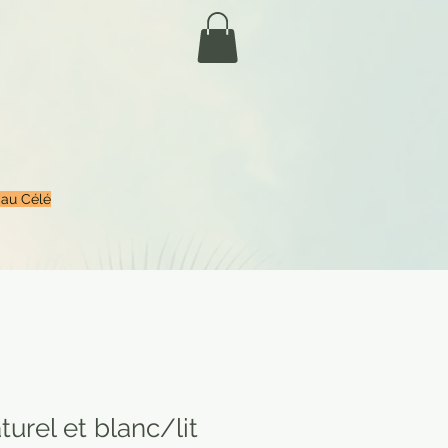
 au Célé
urel et blanc/lit