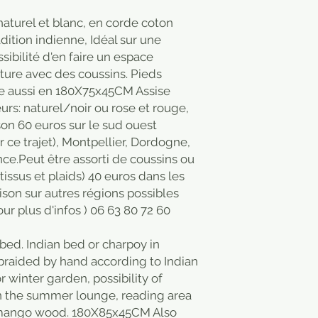
 naturel et blanc, en corde coton
adition indienne, Idéal sur une
ssibilité d'en faire un espace
cture avec des coussins. Pieds
te aussi en 180X75x45CM Assise
urs: naturel/noir ou rose et rouge,
on 60 euros sur le sud ouest
r ce trajet), Montpellier, Dordogne,
nce.Peut être assorti de coussins ou
 tissus et plaids) 40 euros dans les
son sur autres régions possibles
ur plus d'infos ) 06 63 80 72 60
bed. Indian bed or charpoy in
e braided by hand according to Indian
or winter garden, possibility of
 in the summer lounge, reading area
d mango wood. 180X85x45CM Also