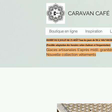
CARAVAN CAFÉ
Boutique en ligne
Inspiration
L
OUVERT DU 8 JUILLET AU 25 AOÛT Tous les jours de 9H à 14H/14H
(Possible adaptation des horaires selon chaleurs et frequentation)
Glaces artisanales (l'après midi), grani
Nouvelle collection vêtements