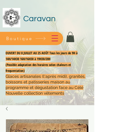
Caravan
Boutique
OUVERT DU 8 JUILLET AU 25 AOÛT Tous les jours de 9H à
14H/14H30 16H/16H30 à 19H30/20H
(Possible adaptation des horaires selon chaleurs et
frequentation)
Glaces artisanales (l'après midi), granités,
boissons et patisseries maison au
programme et dégustation face au Célé
Nouvelle collection vêtements